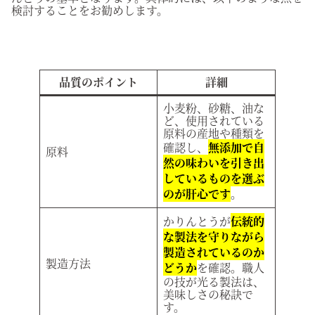
検討することをお勧めします。
品質のポイント
詳細
小麦粉、砂糖、油な
ど、使用されている
原料の産地や種類を
確認し、
無添加で自
原料
然の味わいを引き出
しているものを選ぶ
のが肝心です
。
かりんとうが
伝統的
な製法を守りながら
製造されているのか
製造方法
どうか
を確認。職人
の技が光る製法は、
美味しさの秘訣で
す。