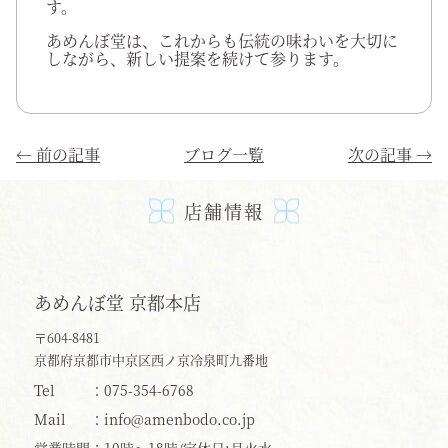
す。
あめんぼ堂は、これからも伝統の味わいを大切に
しながら、新しい提案を続けて参ります。
←
前の記事
ブログ一覧
次の記事
→
店舗情報
あめんぼ堂 京都本店
〒604-8481
京都府京都市中京区西ノ京冷泉町九番地
Tel
075-354-6768
Mail
info@amenbodo.co.jp
営業時間
10時〜18時/定休日:月火水