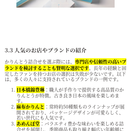
3.3 人気のお店やブランドの紹介
かりんとう詰合せを選ぶ際には、
専門店や信頼性の高いブ
ランドを検討することも賢明な選択です
。長年の経験と固
定したファンを持つお店の選択は失敗が少ないです。以下
は、多くの人々に支持されているブランドの一例です。
日本橋錦豊琳
：職人が手作りで提供する高品質のか
りんとうが特徴。古き良き日本の風味を楽しめま
す。
麻布かりんと
：常時約50種類ものラインナップが展
開されており、パッケージデザインが可愛らしく、
若い世代にも人気です。
あめんぼ堂
：バラエティ豊かな味わいを楽しめる詰
合せを展開し、季節商品も取り揃え幅広い年齢層に