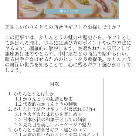
美味しいかりんとうの詰合せギフトをお探しですか？
この記事では、かりんとうの魅力や歴史から、ギフトとし
て選ばれる理由、さらには選び方のポイントや保存方法に
至るまで、網羅的に解説します。厳選された人気店として
銀座あけぼのやとらや、中村屋などの商品の紹介も行い、
贈る相手を喜ばせるためのヒントを多数提供。かりんとう
の奥深い世界を知ることで、心に残るギフト選びが叶うで
しょう。
目次
1. かりんとうとは何か
1.1 かりんとうの起源と歴史
1.2 代表的なかりんとうの種類
2. かりんとう詰合せギフトが喜ばれる理由
2.1 さまざまな味わいを楽しめる
2.2 日本伝統の和菓子としての価値
2.3 見た目も美しいパッケージの魅力
3. かりんとう詰合せギフト選びのコツ
3.1 品質の良いかりんとうを選ぶポイント