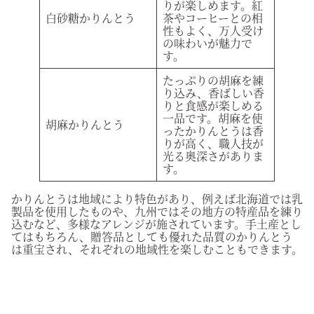
りが楽しめます。紅
白砂糖かりんとう
茶やコーヒーとの相
性もよく、万人受け
の味わいが魅力で
す。
たっぷりの胡麻を練
り込み、香ばしい香
りと食感が楽しめる
一品です。胡麻を使
胡麻かりんとう
ったかりんとうは香
りが高く、職人技が
光る奥深さがありま
す。
かりんとうは地域により特色があり、例えば北海道では乳
製品を使用したものや、九州ではその地方の特産品を練り
込むなど、多様なアレンジが施されています。手土産とし
てはもちろん、贈答品としても優れた品質のかりんとう
は重宝され、それぞれの地域性を楽しむこともできます。