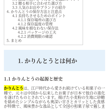
3.2 贈る相手に合わせた選び方
3.3 人気のお店やブランドの紹介
4. かりんとうの保存方法と注意点
4.1 長持ちさせるためのポイント
4.1.1 保存場所の選び方
4.1.2 保存温度の管理
4.2 風味を損なわない保存法
4.2.1 パッケージの工夫
4.2.2 消費期限の確認
5. まとめ
1. かりんとうとは何か
1.1 かりんとうの起源と歴史
かりんとう
は、江戸時代から愛され続けている和菓子の一
種で、元々は中国から伝来したお菓子が日本で独自の進化
を遂げたものとされています。揚げた小麦粉の生地に砂糖
を絡めたシンプルながらも奥深い甘さとカリッとした食感
が特徴で、風味豊かな逸品として全国の和菓子屋で親しま