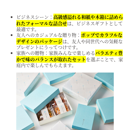
ビジネスシーン：
高級感溢れる和紙や木箱に詰めら
れたフォーマルな詰合せ
は、ビジネスギフトとして
最適です。
友人へのカジュアルな贈り物：
ポップでカラフルな
デザインのパッケージ
は、友人や同世代への気軽な
プレゼントにうってつけです。
家族への贈物：家族みんなで楽しめる
バラエティ豊
かで味のバランスが取れたセット
を選ぶことで、家
庭内で楽しんでもらえます。