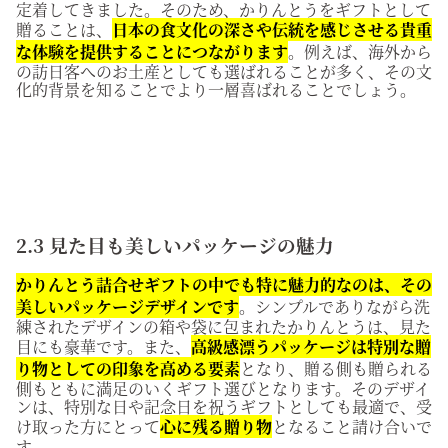
定着してきました。そのため、かりんとうをギフトとして
贈ることは、
日本の食文化の深さや伝統を感じさせる貴重
な体験を提供することにつながります
。例えば、海外から
の訪日客へのお土産としても選ばれることが多く、その文
化的背景を知ることでより一層喜ばれることでしょう。
2.3 見た目も美しいパッケージの魅力
かりんとう詰合せギフトの中でも特に魅力的なのは、その
美しいパッケージデザインです
。シンプルでありながら洗
練されたデザインの箱や袋に包まれたかりんとうは、見た
目にも豪華です。また、
高級感漂うパッケージは特別な贈
り物としての印象を高める要素
となり、贈る側も贈られる
側もともに満足のいくギフト選びとなります。そのデザイ
ンは、特別な日や記念日を祝うギフトとしても最適で、受
け取った方にとって
心に残る贈り物
となること請け合いで
す。