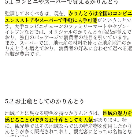
5.1 コンビニやスーパーで買えるかりんとう
強調しておくべきは、現在、
かりんとうは全国のコンビニ
エンスストアやスーパーで手軽に入手可能
だということで
す。大手コンビニチェーンのファミリーマートやセブン-
イレブンなどでは、オリジナルのかりんとう商品が並んで
おり、独自のパッケージで消費者の注目を引いています。
また、スーパーでは、地元産の材料を使った地産地消のか
りんとうも増えており、消費者の好みに合わせて選べる選
択肢が豊富です。
5.2 お土産としてのかりんとう
地域ごとに異なる特色を持つかりんとうは、
地域の魅力を
感じることができるお土産としても人気
があります。特
に、観光地ではその地域ならではの特産物を使用したかり
んとうが多く販売されており、観光客にとっての名物とな
っています。