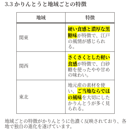
3.3 かりんとうと地域ごとの特徴
地域
特徴
硬い食感と濃厚な黒
糖味
が特徴で、江戸
関東
の風情が感じられ
る。
さくさくとした軽い
食感
が特徴で、白砂
関西
糖を使ったやや甘め
の味わい。
地元産の素材を使
い、
ご当地ならでは
東北
の風味
を大切にした
かりんとうが多く見
られる。
地域ごとの特徴がかりんとうに色濃く反映されており、各
地で独自の進化を遂げています。