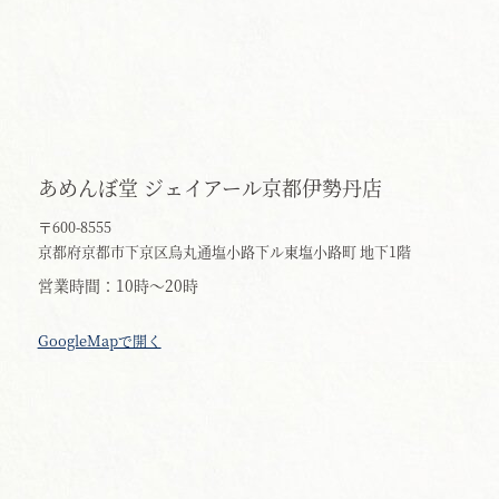
あめんぼ堂 ジェイアール京都伊勢丹店
〒600-8555
京都府京都市下京区烏丸通塩小路下ル東塩小路町 地下1階
営業時間
10時～20時
GoogleMapで開く